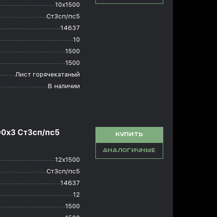
10х1500
Ст3сп/пс5
14637
10
1500
1500
Лист горячекатаный
В наличии
00x3 Ст3сп/пс5
КУПИТЬ
АНАЛОГИЧНЫЕ
12х1500
Ст3сп/пс5
14637
12
1500