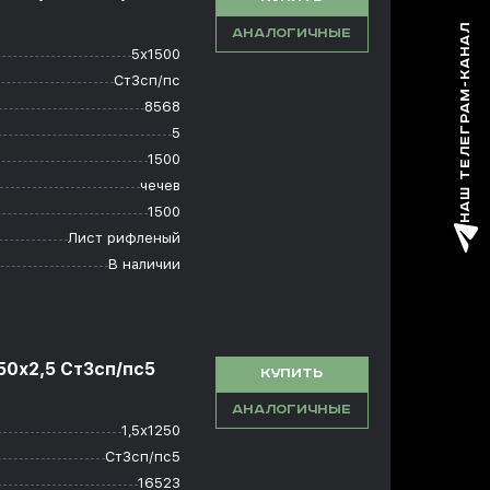
НАШ ТЕЛЕГРАМ-КАНАЛ
АНАЛОГИЧНЫЕ
5х1500
Ст3сп/пс
8568
5
1500
чечев
1500
Лист рифленый
В наличии
50x2,5 Ст3сп/пс5
КУПИТЬ
АНАЛОГИЧНЫЕ
1,5х1250
Ст3сп/пс5
16523