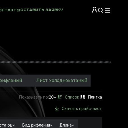
Оставить заявку
онтакты
 рифленый
Лист холоднокатаный
Показывать
по:
20
Скачать прайс-лист
ста оц
Вид рифления
Длина