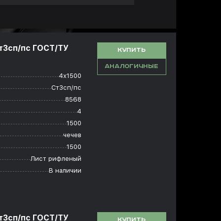
т3сп/пс ГОСТ/ТУ
КУПИТЬ
АНАЛОГИЧНЫЕ
4х1500
Ст3сп/пс
8568
4
1500
чечев
1500
Лист рифленый
В наличии
т3сп/пс ГОСТ/ТУ
КУПИТЬ