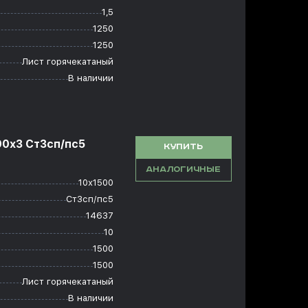
1,5
1250
1250
Лист горячекатаный
В наличии
00x3 Ст3сп/пс5
КУПИТЬ
АНАЛОГИЧНЫЕ
10х1500
Ст3сп/пс5
14637
10
1500
1500
Лист горячекатаный
В наличии