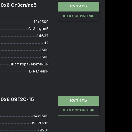
00x6 Ст3сп/пс5
КУПИТЬ
АНАЛОГИЧНЫЕ
12х1500
Ст3сп/пс5
14637
12
1500
1500
Лист горячекатаный
В наличии
00x6 09Г2С-15
КУПИТЬ
АНАЛОГИЧНЫЕ
14х1500
09Г2С-15
19281