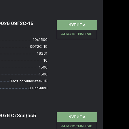
00x6 09Г2С-15
КУПИТЬ
АНАЛОГИЧНЫЕ
10х1500
09Г2С-15
19281
10
1500
1500
Лист горячекатаный
В наличии
00x6 Ст3сп/пс5
КУПИТЬ
АНАЛОГИЧНЫЕ