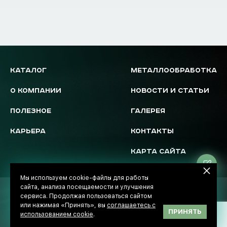
КАТАЛОГ
МЕТАЛЛООБРАБОТКА
О КОМПАНИИ
НОВОСТИ И СТАТЬИ
ПОЛЕЗНОЕ
ГАЛЕРЕЯ
КАРЬЕРА
КОНТАКТЫ
КАРТА САЙТА
Ос
за
Мы используем cookie-файлы для работы
сайта, анализа посещаемости и улучшения
© 2026 Novostal-Market
сервиса. Продолжая пользоваться сайтом
Политика обработки данных
или нажимая «Принять», вы
соглашаетесь с
Разработка сайта -
InterLabs
ПРИНЯТЬ
использованием cookie
.