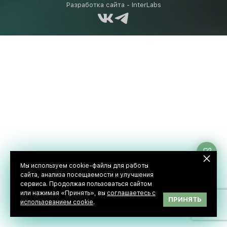
Разработка сайта -
InterLabs
Ос
за
Мы используем cookie-файлы для работы
сайта, анализа посещаемости и улучшения
сервиса. Продолжая пользоваться сайтом
или нажимая «Принять», вы
соглашаетесь с
ПРИНЯТЬ
использованием cookie
.