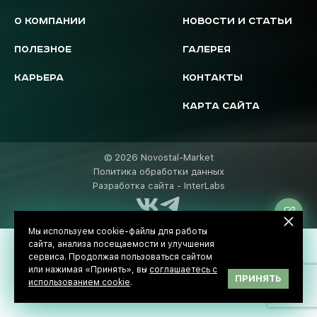
О КОМПАНИИ
НОВОСТИ И СТАТЬИ
ПОЛЕЗНОЕ
ГАЛЕРЕЯ
КАРЬЕРА
КОНТАКТЫ
КАРТА САЙТА
© 2026 Novostal-Market
Политика обработки данных
Разработка сайта -
InterLabs
Ос
за
Мы используем cookie-файлы для работы
сайта, анализа посещаемости и улучшения
сервиса. Продолжая пользоваться сайтом
или нажимая «Принять», вы
соглашаетесь с
ПРИНЯТЬ
использованием cookie
.